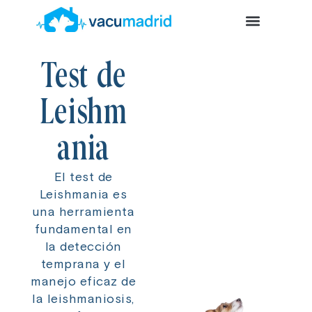
Ir
Menu
ÁREAS DE TRABAJO
al
contenido
Test de
Leishm
ania
El test de
Leishmania es
una herramienta
fundamental en
la detección
temprana y el
manejo eficaz de
la leishmaniosis,