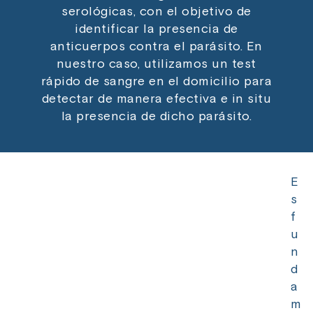
serológicas, con el objetivo de
identificar la presencia de
anticuerpos contra el parásito. En
nuestro caso, utilizamos un test
rápido de sangre en el domicilio para
detectar de manera efectiva e in situ
la presencia de dicho parásito.
E
s
f
u
n
d
a
m